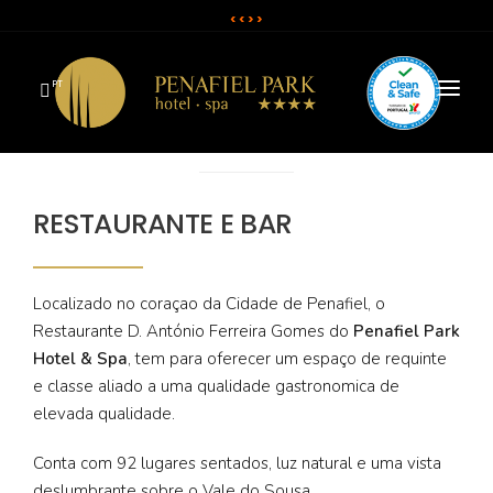
< <
> >
PT
O HOTEL
QUARTOS
RESTAURANTE E BAR
SPA
Localizado no coraçao da Cidade de Penafiel, o
RESTAURANTE E BAR
Restaurante D. António Ferreira Gomes do
Penafiel Park
SALAS E EVENTOS
Hotel & Spa
, tem para oferecer um espaço de requinte
e classe aliado a uma qualidade gastronomica de
CAMPANHAS & OFERTAS
elevada qualidade.
Conta com 92 lugares sentados, luz natural e uma vista
deslumbrante sobre o Vale do Sousa.