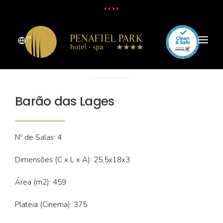
< <
> >
PT
O HOTEL
QUARTOS
Barão das Lages
SPA
Nº de Salas: 4
RESTAURANTE E BAR
Dimensões (C x L x A): 25,5x18x3
SALAS E EVENTOS
Área (m2): 459
CAMPANHAS & OFERTAS
Plateia (Cinema): 375